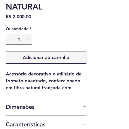
NATURAL
Preço
R$ 2.000,00
Quantidade
*
Adicionar ao carrinho
Acessório decorativo e utilitário de
formato quadrado, confeccionado
em fibra natural trançada com
técnica de cestaria. A peça
apresenta trama densa e
Dimensões
padronagem geométrica que
converge para o centro, reforçando
(Comprimento x Largura x Altura): 0,60 m
a estrutura do fundo. Possui laterais
Características
x 0,60 m x 0,08 m