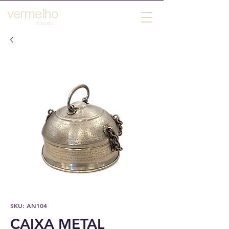
vermelho
´
MOBILIARIO
SKU: AN104
CAIXA METAL