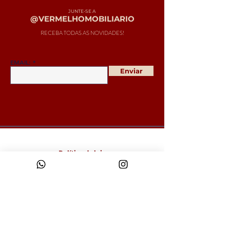
JUNTE-SE A
@VERMELHOMOBILIARIO
RECEBA TODAS AS NOVIDADES!
EMAIL:
Enviar
Política da loja
Entregas e devoluções
Política da loja
Política de Cookies
Métodos de pagamento
FAQ