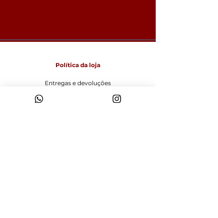
Política da loja
Entregas e devoluções
Política da loja
Política de Cookies
Métodos de pagamento
FAQ
Funcionamento
Seg-Sex: 09:00 às 18:00
Sábado: 9:00 às 14:00
Domingo: Fechado
Visite-nos
Rua José Nicolau Abagge, 250 Bigorrilho