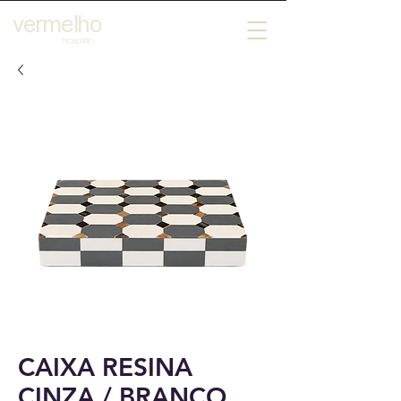
vermelho
´
MOBILIARIO
CAIXA RESINA
CINZA / BRANCO