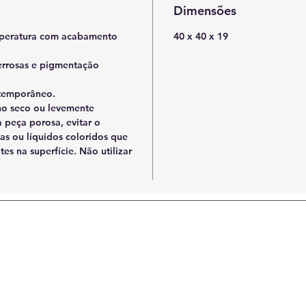
Dimensões
emperatura com acabamento
40 x 40 x 19
errosas e pigmentação
ntemporâneo.
o seco ou levemente
peça porosa, evitar o
as ou líquidos coloridos que
s na superfície. Não utilizar