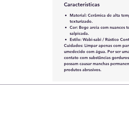
Características
Material: Cerâmica de alta t
texturizado.
Cor: Bege areia com nuances t
salpicada.
Estilo: Wabi-sabi / Rústico Co
Cuidados: Limpar apenas com pan
umedecido com água. Por ser uma 
contato com substâncias gorduros
possam causar manchas permanente
produtos abrasivos.