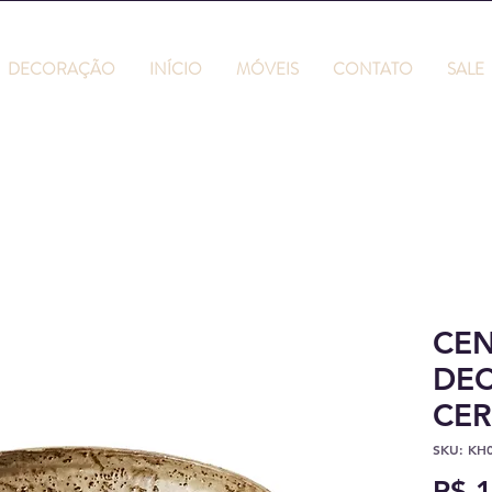
DECORAÇÃO
INÍCIO
MÓVEIS
CONTATO
SALE
CEN
DEC
CER
SKU: KH
R$ 1