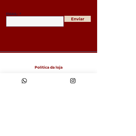
EMAIL:
Enviar
Política da loja
Entregas e devoluções
Política da loja
Política de Cookies
Métodos de pagamento
FAQ
Funcionamento
Seg-Sex: 09:00 às 18:00
Sábado: 9:00 às 14:00
Domingo: Fechado