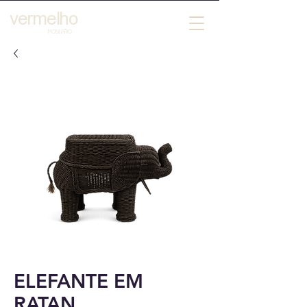
vermelho
´
MOBILIARIO
ELEFANTE EM
RATAN