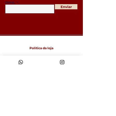
EMAIL:
Enviar
Política da loja
Entregas e devoluções
Política da loja
Política de Cookies
Métodos de pagamento
FAQ
Funcionamento
Seg-Sex: 09:00 às 18:00
Sábado: 9:00 às 14:00
Domingo: Fechado