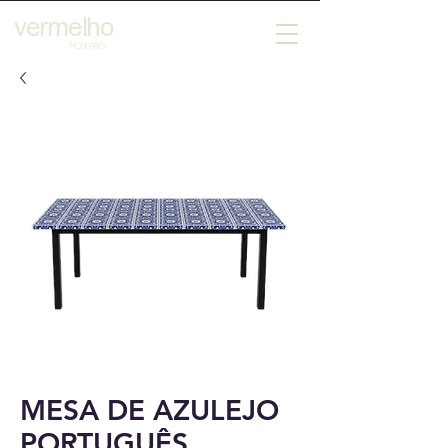
vermelho
´
MOBILIARIO
MESA DE AZULEJO
PORTUGUÊS