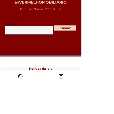
@VERMELHOMOBILIARIO
RECEBA TODAS AS NOVIDADES!
EMAIL:
Enviar
Política da loja
Entregas e devoluções
Política da loja
Política de Cookies
Métodos de pagamento
FAQ
Funcionamento