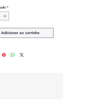
dade
*
Adicionar ao carrinho