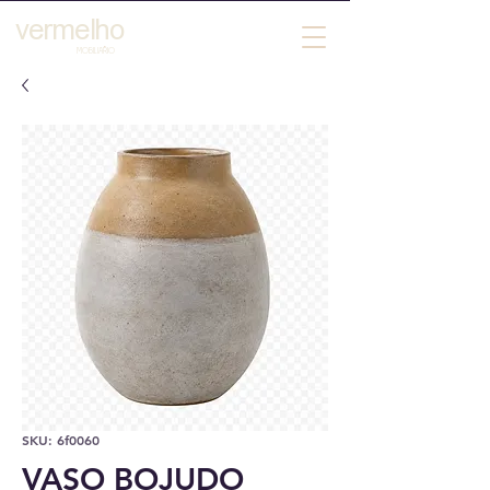
vermelho
´
MOBILIARIO
SKU: 6f0060
VASO BOJUDO