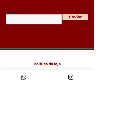
EMAIL:
Enviar
Política da loja
Entregas e devoluções
Política da loja
Política de Cookies
Métodos de pagamento
FAQ
Funcionamento
Seg-Sex: 09:00 às 18:00
Sábado: 9:00 às 14:00
Domingo: Fechado