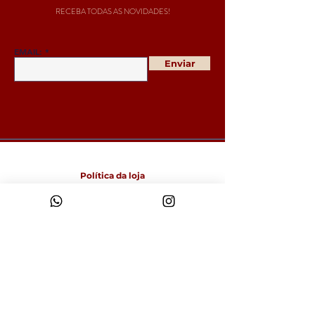
RECEBA TODAS AS NOVIDADES!
EMAIL:
Enviar
Política da loja
Entregas e devoluções
Política da loja
Política de Cookies
Métodos de pagamento
FAQ
Funcionamento
Seg-Sex: 09:00 às 18:00