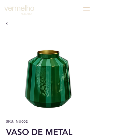
vermelho
´
MOBILIARIO
SKU: NU002
VASO DE METAL