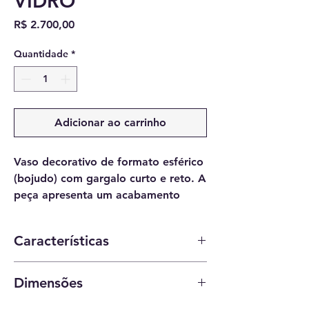
VIDRO
Preço
R$ 2.700,00
Quantidade
*
Adicionar ao carrinho
Vaso decorativo de formato esférico
(bojudo) com gargalo curto e reto. A
peça apresenta um acabamento
translúcido em tom preto, com
textura facetada em faixas verticais
Características
que criam um jogo de luz e sombra
em toda a superfície. Ideal para
Material: Vidro moldado com textura
arranjos minimalistas ou como peça
Dimensões
externa.
isolada em estantes e aparadores.
Cor: Preto Translúcido (Fumê Intenso).