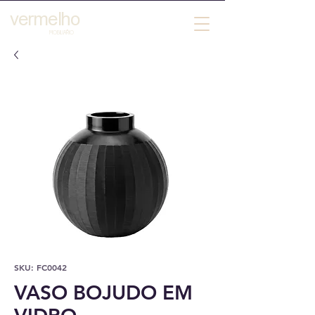
vermelho
´
MOBILIARIO
SKU: FC0042
VASO BOJUDO EM