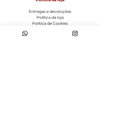
Entregas e devoluções
Política da loja
Política de Cookies
Métodos de pagamento
FAQ
Funcionamento
Seg-Sex: 09:00 às 18:00
Sábado: 9:00 às 14:00
Domingo: Fechado
Visite-nos
Rua José Nicolau Abagge, 250 Bigorrilho
Curitiba - Pr,
80430-150
vermelhomobiliario@hotmail.com
Tel:
(41) 9 9846-0163
(41)
3022-0281
vermelho