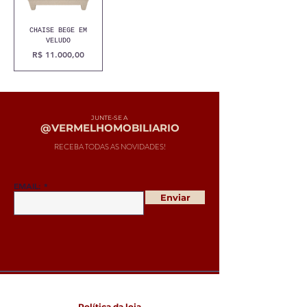
CHAISE BEGE EM
VELUDO
Preço
R$ 11.000,00
JUNTE-SE A
@VERMELHOMOBILIARIO
RECEBA TODAS AS NOVIDADES!
EMAIL:
Enviar
Política da loja